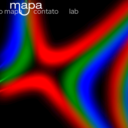
 o mapa
contato
lab