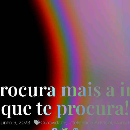
rocura mais a in
que te procura!
junho 5, 2023
Criatividade
,
Inteligencia Artificial
,
Market