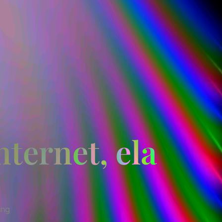
ternet, ela
ing