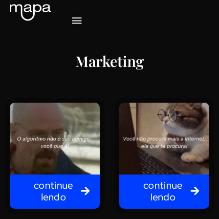
Marketing
continue
continue
lendo
lendo