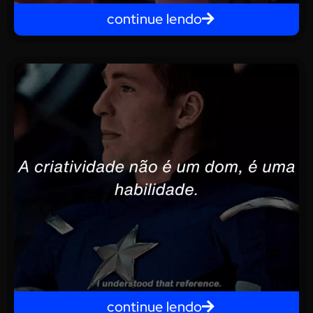
continue lendo
continue lendo