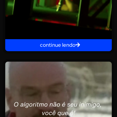
continue lendo