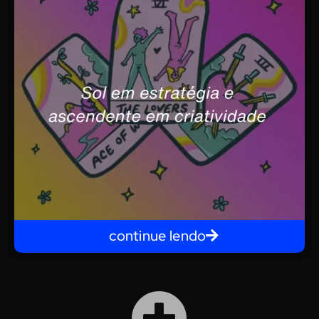
continue lendo