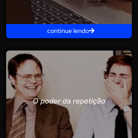
continue lendo