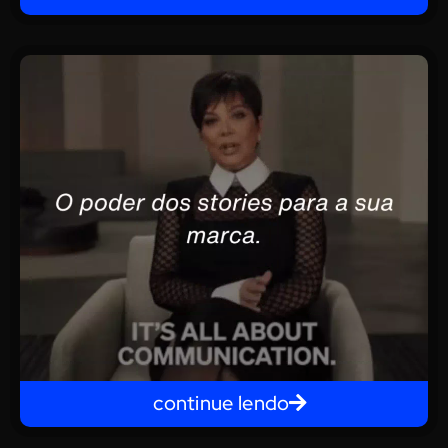
continue lendo