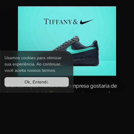
Usamos cookies para otimizar
sua experiência. Ao continuar,
você aceita nossos termos.
Ok, Entendi.
E aí, com qual marca a sua empresa gostaria de
fazer uma collab?
A collab entre marcas é a
chance perfeita para unir forças, criar algo incrível e
alcançar um novo público. Então, se você está
pensando em dar um up no seu marketing, talvez
seja a hora de começar a planejar sua próxima