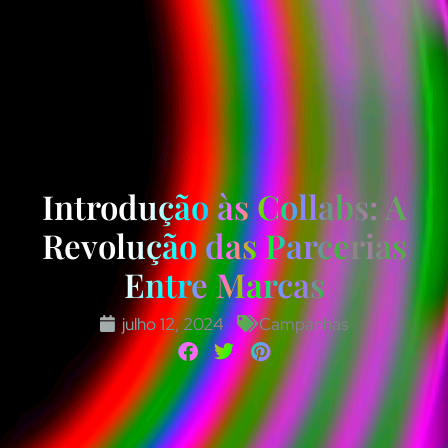
Introdução às Collabs: A
Revolução das Parcerias
Entre Marcas
julho 12, 2024
Campanhas