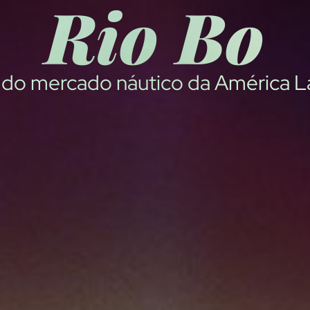
B
o
a
t
S
h
o
w
a do mercado náutico da América L