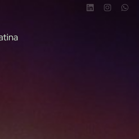
2
0
2
2
atina