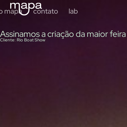
R
i
o
 o mapa
contato
lab
Assinamos a criação da maior feir
Cliente:
Rio Boat Show