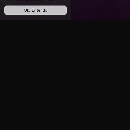
Ok, Entendi.
Desafio
Posicionar uma marca
nova de cachaça no meio
a uma pandemia.